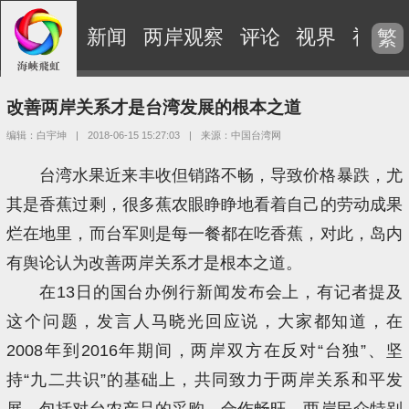
新闻
两岸观察
评论
视界
视频
繁
改善两岸关系才是台湾发展的根本之道
编辑：白宇坤
|
2018-06-15 15:27:03
|
来源：中国台湾网
台湾水果近来丰收但销路不畅，导致价格暴跌，尤
其是香蕉过剩，很多蕉农眼睁睁地看着自己的劳动成果
烂在地里，而台军则是每一餐都在吃香蕉，对此，岛内
有舆论认为改善两岸关系才是根本之道。
在13日的国台办例行新闻发布会上，有记者提及
这个问题，发言人马晓光回应说，大家都知道，在
2008年到2016年期间，两岸双方在反对“台独”、坚
持“九二共识”的基础上，共同致力于两岸关系和平发
展，包括对台农产品的采购、合作畅旺，两岸民众特别