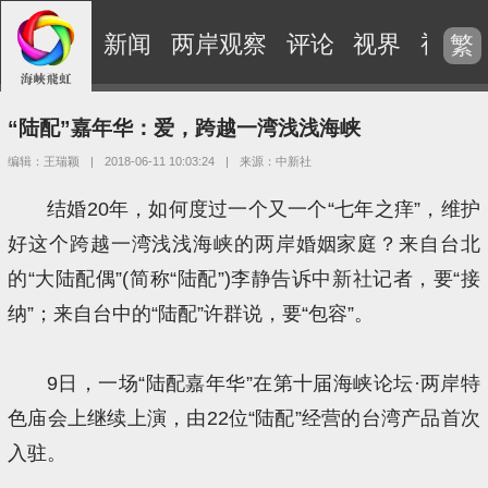
新闻
两岸观察
评论
视界
视频
繁
“陆配”嘉年华：爱，跨越一湾浅浅海峡
编辑：王瑞颖
|
2018-06-11 10:03:24
|
来源：中新社
结婚20年，如何度过一个又一个“七年之痒”，维护
好这个跨越一湾浅浅海峡的两岸婚姻家庭？来自台北
的“大陆配偶”(简称“陆配”)李静告诉
中新社
记者，要“接
纳”；来自台中的“陆配”许群说，要“包容”。
9日，一场“陆配嘉年华”在第十届海峡论坛·两岸特
色庙会上继续上演，由22位“陆配”经营的台湾产品首次
入驻。