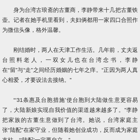
身为台湾古琅斋的古董商，李静带来十几把古董铁
壶。记者在她手机里看到，夫妇俩都用一家四口合照作
为微信头像，格外温馨。
刚结婚时，两人在天津工作生活。几年前，丈夫返
台照料老人，一双女儿也在台湾念书，李静
在“留”与“走”之间经历婚姻的七年之痒。“正因为两人真
心相爱，才要设法去接纳。”
“‘31条惠及台胞措施’使台胞到大陆做生意更容易
了，大陆新娘实现自我价值的渠道越来越多了。”李静
把家族的古董生意做到了台湾。她说，台湾家庭主
张“陆配”在家守业，但随着她创业成功，反而成为家庭
支柱，“‘陆配’一定要自立。”