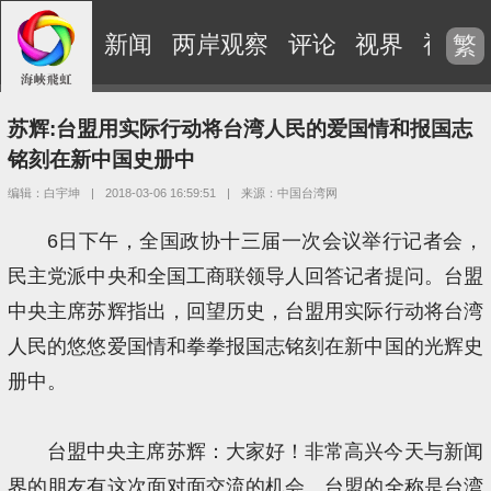
新闻
两岸观察
评论
视界
视频
繁
苏辉:台盟用实际行动将台湾人民的爱国情和报国志
铭刻在新中国史册中
编辑：白宇坤
|
2018-03-06 16:59:51
|
来源：中国台湾网
6日下午，全国政协十三届一次会议举行记者会，
民主党派中央和全国工商联领导人回答记者提问。台盟
中央主席苏辉指出，回望历史，台盟用实际行动将台湾
人民的悠悠爱国情和拳拳报国志铭刻在新中国的光辉史
册中。
台盟中央主席苏辉：大家好！非常高兴今天与新闻
界的朋友有这次面对面交流的机会。台盟的全称是台湾