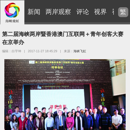
新闻
两岸观察
评论
视界
视频
繁
第二届海峡两岸暨香港澳门互联网＋青年创客大赛
在京举办
编辑：白宇坤
|
2017-11-27 18:45:29
|
来源：
海峡飞虹