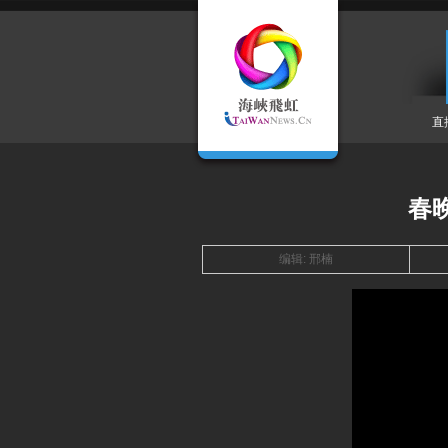
直
春
编辑: 邢楠