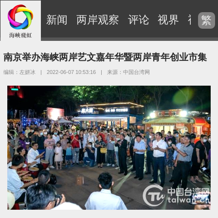
新闻
两岸观察
评论
视界
视频
繁
南京举办海峡两岸艺文嘉年华暨两岸青年创业市集
编辑：左妍冰
|
2022-06-07 10:53:16
|
来源：中国台湾网